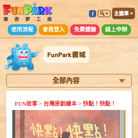
主選單
使用流程
會員登入
免費體驗
線上申辦
全部內容
FUN故事
>
台灣原創繪本
>
快點！快點！