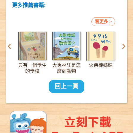
更多推薦書籍:
看更多 >
‹
›
只有一個學生
大象林旺是怎
火柴棒姊妹
12
的學校
麼到動物
園？：一趟
2000公里的
回上一頁
長征