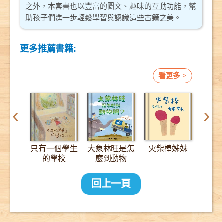
之外，本套書也以豐富的圖文、趣味的互動功能，幫
助孩子們進一步輕鬆學習與認識這些古籍之美。
更多推薦書籍:
看更多 >
‹
›
只有一個學生
大象林旺是怎
火柴棒姊妹
12
的學校
麼到動物
園？：一趟
2000公里的
回上一頁
長征