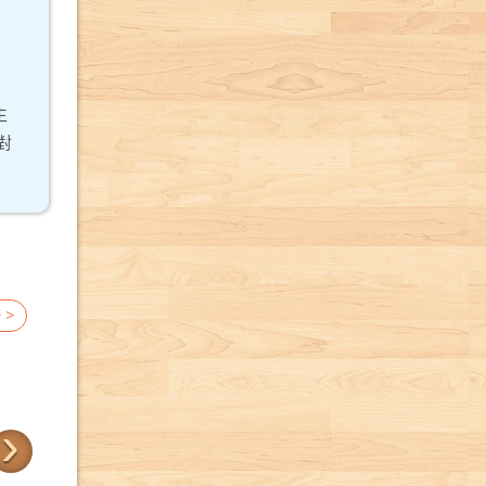
生
對
 >
›