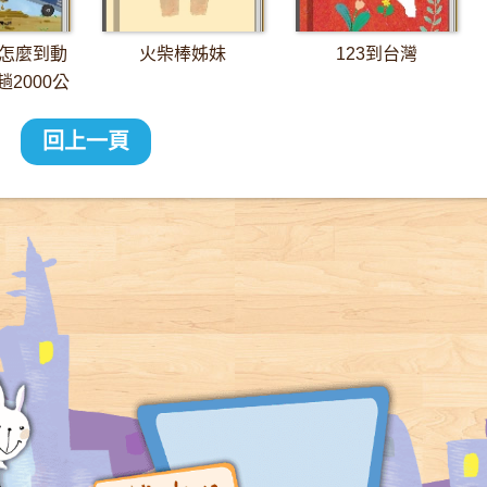
怎麼到動
火柴棒姊妹
123到台灣
2000公
長征
回上一頁