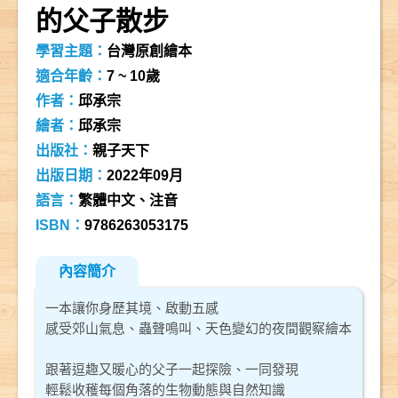
的父子散步
學習主題：
台灣原創繪本
適合年齡：
7 ~ 10歲
作者：
邱承宗
繪者：
邱承宗
出版社：
親子天下
出版日期：
2022年09月
語言：
繁體中文、注音
ISBN：
9786263053175
內容簡介
一本讓你身歷其境、啟動五感
感受郊山氣息、蟲聲鳴叫、天色變幻的夜間觀察繪本
跟著逗趣又暖心的父子一起探險、一同發現
輕鬆收穫每個角落的生物動態與自然知識