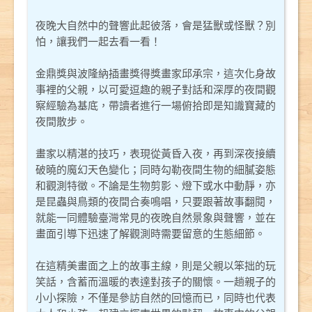
夜晚大自然中的聲響此起彼落，會是猛獸或怪獸？別
怕，讓我們一起去看一看！
金鼎獎與波隆納插畫獎得獎畫家邱承宗，這次化身故
事裡的父親，以可愛逗趣的親子對話和深厚的夜間觀
察經驗為基底，帶讀者進行一場俯拾即是知識寶藏的
夜間散步。
畫家以精湛的技巧，表現從黃昏入夜，再到深夜接續
破曉的魔幻天色變化；同時勾勒夜間生物的細膩姿態
和觀測特徵。不論是生物剪影、燈下或水中動靜，亦
是昆蟲與鳥類的夜間合奏鳴唱，只要跟著故事翻閱，
就能一同體驗臺灣常見的夜晚自然景象與聲響，並在
畫面引導下迅速了解觀測時需要留意的生態細節。
在這精美畫面之上的故事主線，則是父親以笨拙的玩
笑話，含蓄而溫暖的表達對孩子的關懷。一趟親子的
小小探險，不僅是參訪自然的回憶而已，同時也代表