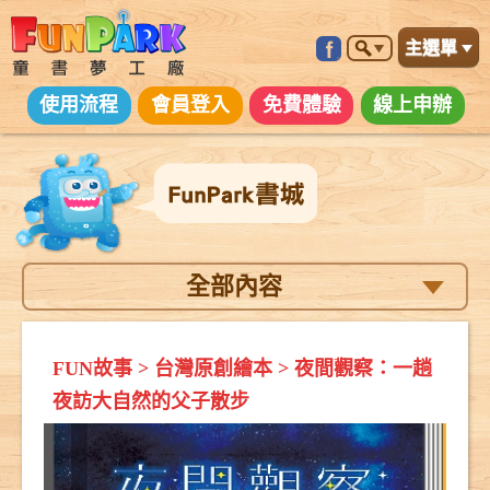
主選單
使用流程
會員登入
免費體驗
線上申辦
全部內容
FUN故事
>
台灣原創繪本
>
夜間觀察：一趟
夜訪大自然的父子散步