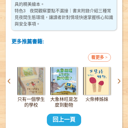
具的精美繪本。
特色3 夜間觀察要點不漏接｜書末附錄介紹三種常
見夜間生態環境，讓讀者針對情境快速掌握核心知識
與安全事項。
更多推薦書籍:
看更多 >
‹
›
只有一個學生
大象林旺是怎
火柴棒姊妹
12
的學校
麼到動物
園？：一趟
2000公里的
回上一頁
長征