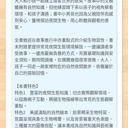
大人和小孩一起建立探索世界的默契。故事中的父親
雖擁有自然知識，但他練習蹲下來以孩子的視角察看
環境、和孩子溝通；書中小男孩也因為父親陪伴而感
到安心，獲得探訪夜間生物、用心聆聽與觀看的勇
氣。
全書敘述在故事進行中亦重點式的介紹生物習性，書
末附錄更提供常見夜間生態環境解說。一邊讓讀者享
受故事，一邊用最無負擔的方式，充實基礎知識與安
全須知。期待閱讀後，在偶爾幾個尋常夜晚，大人、
孩子一同走一趟家裡附近的自然夜間散步，收穫屬於
自己的探險回憶。
【本書特色】
特色1 豐富的夜間生態知識｜切合實際觀察情境，
以逗趣親子互動、精細生物描繪帶出常見的生態觀察
重點。
特色2 美感滿點的自然繪本｜前景精采生物特寫、
氛圍呈現具象化生物鳴響，以及背景著重天色漸變，
三種層次的圖像搭配，讓本書成為自然知識與藝術兼