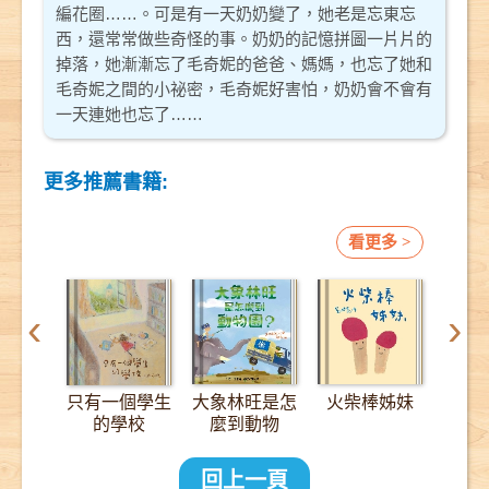
編花圈……。可是有一天奶奶變了，她老是忘東忘
西，還常常做些奇怪的事。奶奶的記憶拼圖一片片的
掉落，她漸漸忘了毛奇妮的爸爸、媽媽，也忘了她和
毛奇妮之間的小祕密，毛奇妮好害怕，奶奶會不會有
一天連她也忘了……
更多推薦書籍:
看更多 >
‹
›
只有一個學生
大象林旺是怎
火柴棒姊妹
12
的學校
麼到動物
園？：一趟
2000公里的
回上一頁