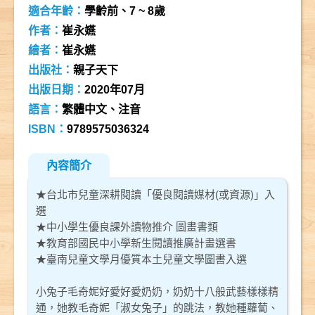
適合年齡：
學齡前、7 ~ 8歲
作者：
崔永嬿
繪者：
崔永嬿
出版社：
親子天下
出版日期：
2020年07月
語言：
繁體中文、注音
ISBN：
9789575036324
內容簡介
★台北市兒童深耕閱讀「優良閱讀媒材(或資源)」入
選
★中小學生優良課外讀物推介 圖畫書類
★教育部國民中小學新生閱讀推廣計畫選書
★臺南兒童文學月優質本土兒童文學圖書入選
小兔子毛奇妮好愛好愛奶奶，奶奶十八般武藝樣樣精
通，她教毛奇妮「淑女兔子」的跳法，教她種蘿蔔、