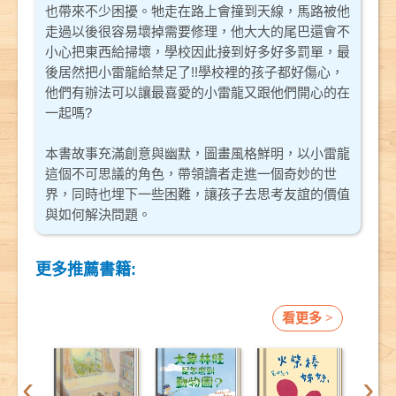
也帶來不少困擾。牠走在路上會撞到天線，馬路被他
走過以後很容易壞掉需要修理，他大大的尾巴還會不
小心把東西給掃壞，學校因此接到好多好多罰單，最
後居然把小雷龍給禁足了!!學校裡的孩子都好傷心，
他們有辦法可以讓最喜愛的小雷龍又跟他們開心的在
一起嗎?
本書故事充滿創意與幽默，圖畫風格鮮明，以小雷龍
這個不可思議的角色，帶領讀者走進一個奇妙的世
界，同時也埋下一些困難，讓孩子去思考友誼的價值
與如何解決問題。
更多推薦書籍:
看更多 >
‹
›