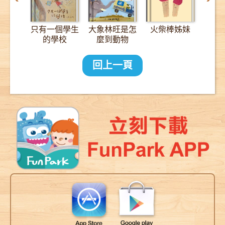
只有一個學生
大象林旺是怎
火柴棒姊妹
12
的學校
麼到動物
園？：一趟
2000公里的
回上一頁
長征