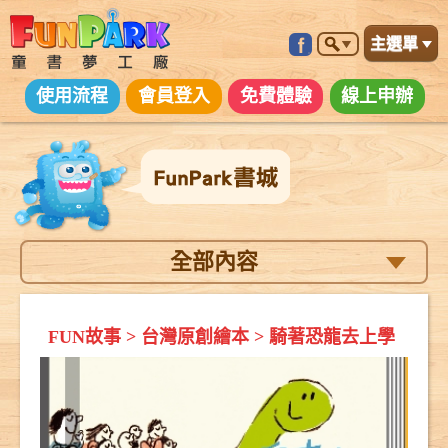
主選單
使用流程
會員登入
免費體驗
線上申辦
全部內容
FUN故事
>
台灣原創繪本
>
騎著恐龍去上學