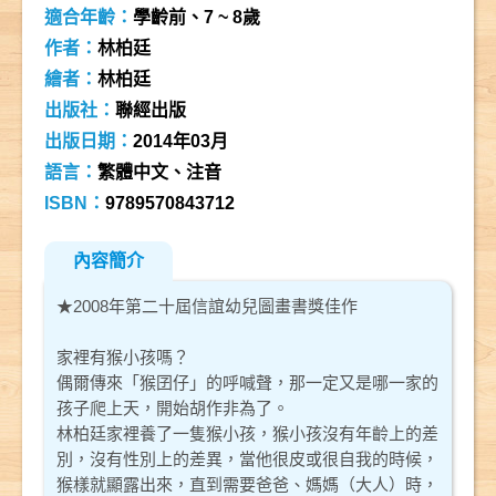
適合年齡：
學齡前、7 ~ 8歲
作者：
林柏廷
繪者：
林柏廷
出版社：
聯經出版
出版日期：
2014年03月
語言：
繁體中文、注音
ISBN：
9789570843712
內容簡介
★2008年第二十屆信誼幼兒圖畫書獎佳作
家裡有猴小孩嗎？
偶爾傳來「猴囝仔」的呼喊聲，那一定又是哪一家的
孩子爬上天，開始胡作非為了。
林柏廷家裡養了一隻猴小孩，猴小孩沒有年齡上的差
別，沒有性別上的差異，當他很皮或很自我的時候，
猴樣就顯露出來，直到需要爸爸、媽媽（大人）時，