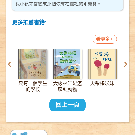
猴小孩才會變成那個依靠在懷裡的乖寶寶。
更多推薦書籍:
看更多 >
‹
›
只有一個學生
大象林旺是怎
火柴棒姊妹
12
的學校
麼到動物
園？：一趟
2000公里的
回上一頁
長征