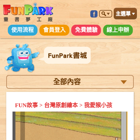
主選單
使用流程
會員登入
免費體驗
線上申辦
全部內容
FUN故事
>
台灣原創繪本
>
我愛猴小孩