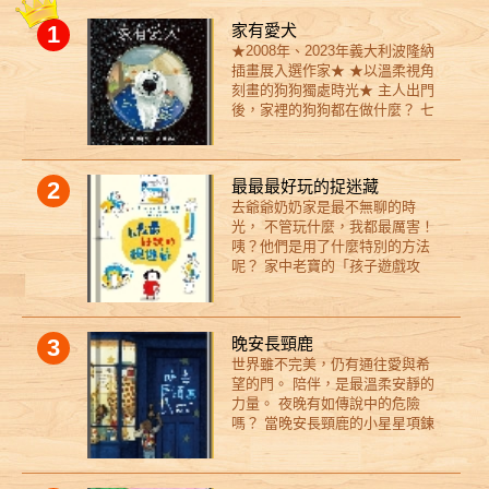
1
家有愛犬
★2008年、2023年義大利波隆納
插畫展入選作家★ ★以溫柔視角
刻畫的狗狗獨處時光★ 主人出門
後，家裡的狗狗都在做什麼？ 七
隻狗狗、七種個性、七種日常風
景， 真實的模樣，就是值得被愛
的理由。 當金黃色的太陽從建築
2
最最最好玩的捉迷藏
物之間探出頭來，新的一天開始
去爺爺奶奶家是最不無聊的時
了。 一樓的珍島犬「珍島」站在
光， 不管玩什麼，我都最厲害！
玄關前，乖乖的守著家； 二樓的
咦？他們是用了什麼特別的方法
英國指示犬「雷歐」忙著尋找昨
呢？ 家中老寶的「孩子遊戲攻
天沒啃完的骨頭； 邊境牧羊犬
略」 一段祖孫的親密故事， 帶你
「閃電」則思考著今天要玩些什
拉近與孩子的距離！ 爺爺和奶奶
麼； 三樓的貴賓「可可」因為年
在玩捉迷藏的時候，似乎有點不
紀大了，連下床都顯得吃力； 黃
3
晚安長頸鹿
拿手。 即使他們很努力了， 奶奶
金獵犬「餅乾」似乎覺得早餐吃
世界雖不完美，仍有通往愛與希
一樣是最最最不會躲藏的人， 爺
不夠，四處嗅著找食物； 住在頂
望的門。 陪伴，是最溫柔安靜的
爺也是最最最不會說謊的人。 還
樓的米克斯「奉柱」，主人一出
力量。 夜晚有如傳說中的危險
是，是因為他們的孫女（就是我
門就咬起盆栽闖禍； 而不久前才
嗎？ 當晚安長頸鹿的小星星項鍊
啦）是世界上最最最會玩捉迷藏
被收養的小獵犬「喬莉」，看來
發光時， 他將帶給你滿滿一籮筐
的人？ 總之有一件事是可以確定
仍對新家感到陌生。 各自以不同
的溫暖， 以及一段奇幻、不可思
的──去爺爺奶奶家永遠不會無
方式度過時間的「夢想成真公
議的旅程！ 這是一隻特別的長頸
聊！ 123我來了！ 在這本圖畫書
寓」寵物犬們， 在主人不在家的