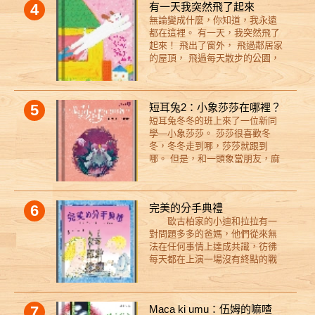
4
有一天我突然飛了起來
鹿， 比你見過的任何大樓都還要
中，卡特琳娜致力於探討孫輩和
時候，究竟會如何度過這一天
無論變成什麼，你知道，我永遠
高。 孩子們都叫他：「晚安長頸
祖父母之間的親密關係。 故事中
呢？
都在這裡。 有一天，我突然飛了
鹿。」 深夜 12 點， 城市變得好
無論是歡笑的淚水還是感動的淚
起來！ 飛出了窗外， 飛過鄰居家
安靜。 月亮高掛夜空， 他準備開
水， 有一點是確定的──你的眼睛
的屋頂， 飛過每天散步的公園，
始大冒險。 邀請你，一起來歷
絕對不會是乾的！
突然，我聽見了你的聲音…… ★
險！ ◎「晚安」，是全世界最美
插畫家Minghan H.的作品的第一
的祝福，也是希望的力量。 雖然
本繪本創作。 Minghan H.用輕盈
只是簡短的兩個字，卻像夜晚的
5
短耳兔2：小象莎莎在哪裡？
的文字、鮮明的色彩，傳遞了溫
星星一樣， 潛藏著的心意，閃閃
短耳兔冬冬的班上來了一位新同
暖與幸福的感覺，表現出了小狗
發亮。 一天的關心與對明天的祝
學—小象莎莎。 莎莎很喜歡冬
與主人最真摯的情感。這是
福，簡單而實在。 ◎ 陪伴與同
冬，冬冬走到哪，莎莎就跟到
Minghan H.自己與家中狗兒的故
理，讓彼此能學習勇敢，朝未知
哪。 但是，和一頭象當朋友，麻
事，也是世界上的寵物狗與主人
的地方前進。 第一次出發的焦慮
煩也不少， 像是玩躲貓貓時總是
共同擁有的生命故事。 ★ 獻給生
擔心、生病的難受、被擊倒沈沒
最先被發現， 玩翹翹板時總是被
命中曾經有寵物陪伴的每一個
的轉念， 還有面對死亡與戰爭的
彈飛， 久了，冬冬覺得有點煩有
你。 飛起來的不只是想像力，開
無能為力……， 晚安長頸鹿都會
6
完美的分手典禮
點累。 有天，大家一起去騎腳踏
啟的是一場生命旅程的冒險與無
想辦法來到你身邊，陪著你， 一
歐古柏家的小迪和拉拉有一
車， 冬冬突然想到一個甩開莎莎
可取代的記憶，也是最深情的告
起面對種種的改變、不安與遺
對問題多多的爸媽，他們從來無
的辦法……
白與無所不在的陪伴。 如果相處
憾。 ◎ 挖掘心所嚮往的世界樣
法在任何事情上達成共識，彷彿
的時光是一段美好的旅程，那麼
貌，打開那扇愛的門。 晚安長頸
每天都在上演一場沒有終點的戰
分離的時刻到來時，讓我們帶著
鹿的心裡究竟怎麼樣的世界？ 當
爭！ 爸爸不喜歡媽媽把衣服
這些美好的記憶，我們也總是知
小星星項鍊發出亮光，化身為精
晾在外面，覺得那樣讓房子看起
道在哪裡可以找到彼此。
靈，拿著鑰匙出現時， 你期待那
來像個市場；媽媽則對爸爸的泥
扇未知的門通往哪個地方？ 本書
7
Maca ki umu：伍姆的嘛喳
巴摔角姐妹感到厭惡，認為他們
特色 1. 以孩子們最喜愛的「長頸