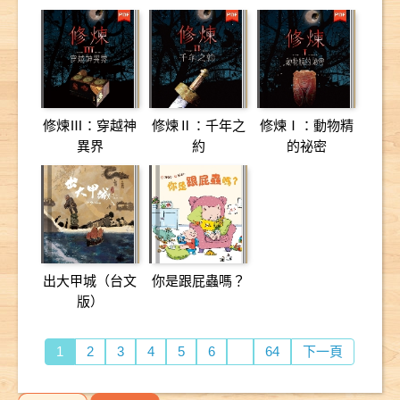
變變
修煉Ⅲ：穿越神
修煉Ⅱ：千年之
修煉Ⅰ：動物精
異界
約
的祕密
出大甲城（台文
你是跟屁蟲嗎？
版）
1
2
3
4
5
6
64
下一頁