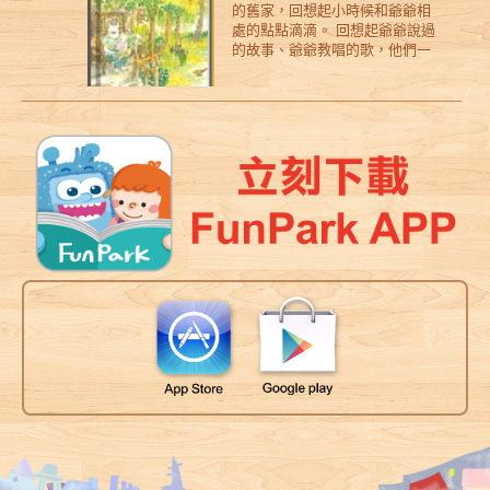
的舊家，回想起小時候和爺爺相
棒棒糖省下來在明天享用，也是
期待《小山羌與小樹葉》這本
的結局呢？
處的點點滴滴。 回想起爺爺說過
一項勇敢的掙扎！對一個大人來
書，能帶給那些，在長大旅程
的故事、爺爺教唱的歌，他們一
說，見義勇為當然值得表揚，但
中，不小心迷失方向、笨拙地承
起爬樹、盪鞦韆，過往的經歷美
忍著一個超級笑話不笑，而先把
受著生命中友情、親情及各種離
好又溫馨。在想念當中，莎莎也
正事辦完，也是勇氣一樁……
別；不知道怎麼面對這些傷口與
和自己的童年相遇，她好像陡然
失落的孩子們(大人們)，帶來更多
地長大了，慢慢體悟生命的呈現
的勇氣與撫慰。 ※ 「看完書後，
有多種的樣貌，而透過與親愛爺
發現這個版本歡樂溫馨多了，還
爺的悄悄話─吹樹葉笛子，重新與
外加可以認識幾種臺灣的野生動
逝去的爺爺連結情感。 一本充滿
物。」──科普作家張東君誠摯推
溫柔的文字與詩意的圖畫，展現
薦！
大自然的生命之門，也聆聽到最
自然的生命之歌。