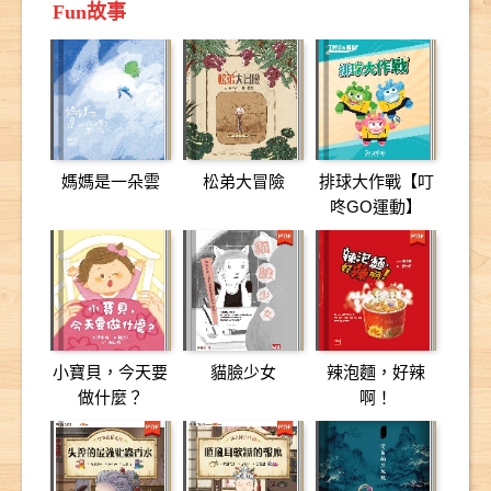
Fun故事
媽媽是一朵雲
松弟大冒險
排球大作戰【叮
咚GO運動】
小寶貝，今天要
貓臉少女
辣泡麵，好辣
做什麼？
啊！