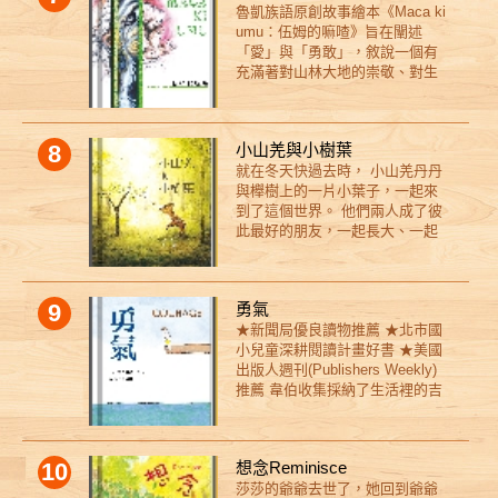
魯凱族語原創故事繪本《Maca ki
實在太邋遢了！爸爸沒辦法忍受
鹿」動物為題，看見隱藏在各角
umu：伍姆的嘛喳》旨在闡述
媽媽整晚開派對，音樂吵得讓他
落的孩子樣貌，與衍生出的海洋
「愛」與「勇敢」，敘說一個有
無法睡覺，而媽媽則埋怨爸爸從
生態、戰爭等議題。 2. 以自述式
充滿著對山林大地的崇敬、對生
來不好好修繕屋子，讓家裡看起
口吻敘寫故事，使故事角色如同
命的愛與包容、面對挫折的勇
來破破爛爛。他們不只是互相抱
親身陪伴於閱聽故事者身邊。 3.
敢、面對挑戰的無懼、部落族人
怨，甚至開始惡作劇來報復對方
插圖以大畫面電影場景描繪，以
間相互照應、且時時不忘祖靈與
——浴鹽裡加水泥粉、香腸裡塞
不同視角擴大場景的立體感。 4.
8
小山羌與小樹葉
我們相伴的故事。 26幅畫作構繪
煙火、衣服縮水……各種惡搞手
以溫柔敘寫戰爭，感染孩子以同
就在冬天快過去時， 小山羌丹丹
本故事以魯凱族語為主體、中文
段層出不窮，鬧得不可開交！隨
理之心打開世界的門。 5. 本書關
與櫸樹上的一片小葉子，一起來
共同呈現故事，期待能夠透過繪
著戰爭升級，他們的臉也變得一
鍵字：晚安、長頸鹿、陪伴、勇
到了這個世界。 他們兩人成了彼
本，讓不同年齡、不同族群的朋
天比一天更醜，彷彿外表也反映
氣、垃圾污染、小王子、門、戰
此最好的朋友，一起長大、一起
友們，看見並重新認識我們的土
了他們內心的敵意。 眼看著
爭。
傾吐分享所有的心事。 當然，也
地，以及過去先人原始而質樸的
家裡的戰爭越演越烈，小迪和拉
一同歷經了春雨、夏陽，接著，
靈魂。
拉開始擔心起來——難道這一切
是秋季……。 ------------------------
是他們的錯嗎？如果爸媽像孩子
9
勇氣
這是個與失去有關的故事，以台
一樣幼稚，那該由誰來解決這場
★新聞局優良讀物推薦 ★北市國
灣特有種為主要故事角色，以島
家庭混戰呢？經過深思熟慮，他
小兒童深耕閱讀計畫好書 ★美國
上特有的春夏秋冬及闊葉林作為
們想到了一個大膽的計畫——為
出版人週刊(Publishers Weekly)
時光流轉的故事場景。一隻小山
爸爸媽媽舉辦一場「分手典
推薦 韋伯收集採納了生活裡的吉
羌與一片葉子一起誕生，卻註定
禮」！既然兩個人這麼合不來，
光片羽，提醒讀者生活在周遭的
以不同速度長大，逐步拉開了成
那就乾脆幫他們正式「拆夥」，
人是如何勇敢，同時我們也需要
長的距離，直到兩人面臨到必須
各過各的日子，或許大家都能變
源源不絕的勇氣來面對生活裡的
道別的時刻。 孩子們總是憧憬著
得更快樂！ 於是，一項充滿
10
想念Reminisce
下一刻。對一個孩子來說，要學
快快長大，卻也慢慢意識到，長
創意與幽默的計畫即將展開，這
莎莎的爺爺去世了，她回到爺爺
跳水是個大工程，但把多的一根
大是趟不斷經歷失去的單行道。
場奇特的典禮，究竟會帶來怎樣