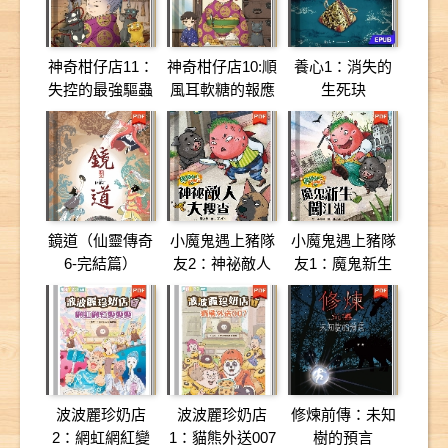
神奇柑仔店11：
神奇柑仔店10:順
養心1：消失的
失控的最強驅蟲
風耳軟糖的報應
生死玦
香水
鏡道（仙靈傳奇
小魔鬼遇上豬隊
小魔鬼遇上豬隊
6-完結篇）
友2：神祕敵人
友1：魔鬼新生
大搜查
闖江湖
波波麗珍奶店
波波麗珍奶店
修煉前傳：未知
2：網虹網紅變
1：貓熊外送007
樹的預言