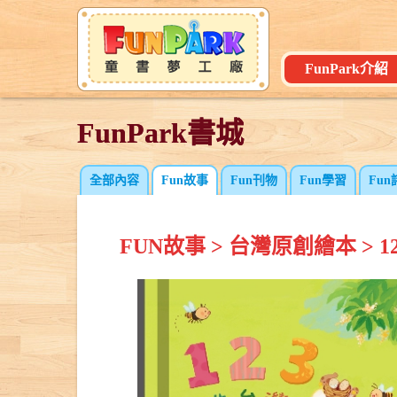
FunPark介紹
FunPark書城
FunPark書城
全部內容
Fun故事
Fun刊物
Fun學習
Fun
FUN故事
>
台灣原創繪本
>
1