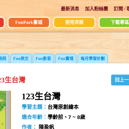
最新消息
加入粉絲團
訂閱 /
FunPark書城
使用流程
下載專區
詩詞
Fun英文
Fun影音
Fun實境
每月學習計劃
23生台灣
回上一
123生台灣
學習主題：
台灣原創繪本
適合年齡：
學齡前、7 ~ 8歲
作者：
陳盈帆