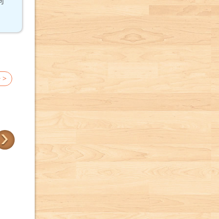
向
 >
›
帶我去散步
三位樹朋友
卡