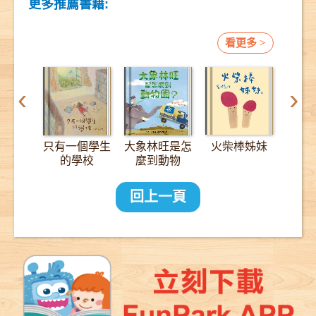
更多推薦書籍:
看更多 >
‹
›
只有一個學生
大象林旺是怎
火柴棒姊妹
12
的學校
麼到動物
園？：一趟
2000公里的
回上一頁
長征