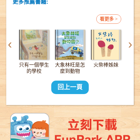
更多推薦書籍:
看更多 >
‹
›
只有一個學生
大象林旺是怎
火柴棒姊妹
12
的學校
麼到動物
園？：一趟
2000公里的
回上一頁
長征