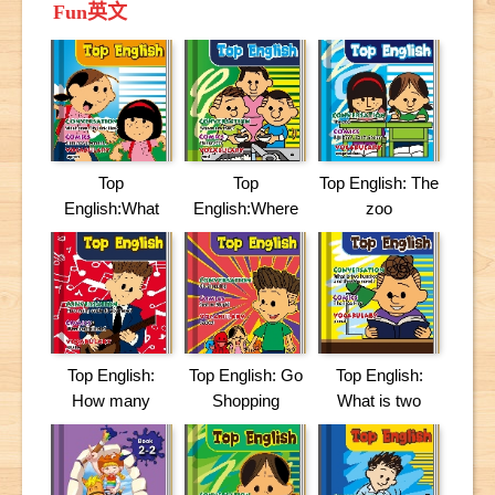
Fun英文
Top
Top
Top English: The
English:What
English:Where
zoo
does Fify look
are they?
like?
Top English:
Top English: Go
Top English:
How many
Shopping
What is two
cards do you
hundred and
have?
three hundred?