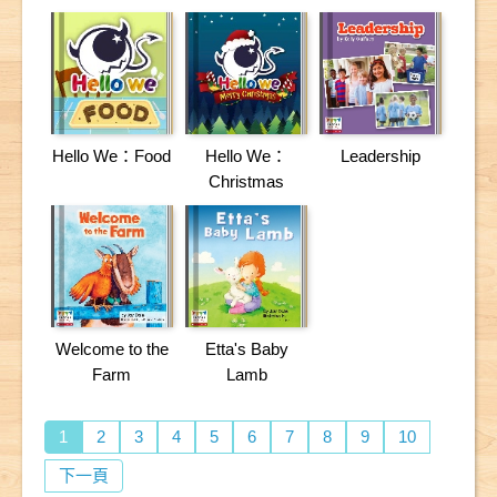
Hello We：Food
Hello We：
Leadership
Christmas
Welcome to the
Etta's Baby
Farm
Lamb
1
2
3
4
5
6
7
8
9
10
下一頁