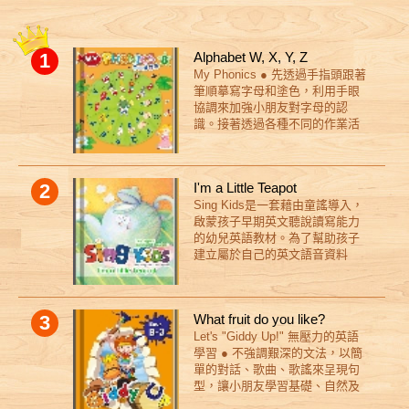
1
Alphabet W, X, Y, Z
My Phonics ● 先透過手指頭跟著
筆順摹寫字母和塗色，利用手眼
協調來加強小朋友對字母的認
識。接著透過各種不同的作業活
動，增加字母辨認和單字發音，
來幫助小朋友複習已學過的自然
發音字母。 ● 熟記字母發音之
2
I'm a Little Teapot
後，開始學習字首子音，幫助單
Sing Kids是一套藉由童謠導入，
字記憶。 ● 小朋友熟記子音發音
啟蒙孩子早期英文聽說讀寫能力
之後，開始學習字首母音，幫助
的幼兒英語教材。為了幫助孩子
單字記憶。 ● 透過各種不同的作
建立屬於自己的英文語音資料
業活動，增加字母辨認和單字發
庫，Sing Kids 的內容設計是建立
音，來幫助小朋友複習已學過的
在以下幾個目標上： 1. 帶領孩子
自然發音字母。
發現口說語言（oral language）
3
What fruit do you like?
的樂趣 2. 累積孩子聽的理解能力
Let's "Giddy Up!" 無壓力的英語
（listening comprehension） 3.
學習 ● 不強調艱深的文法，以簡
幫助孩子理解文字的功能
單的對話、歌曲、歌謠來呈現句
（function of prints） 4. 透過故
型，讓小朋友學習基礎、自然及
事豐富孩子的知識與經驗
口語的對話。 ● 用逗趣可愛的畫
（narrative knowledge） 5. 拓展