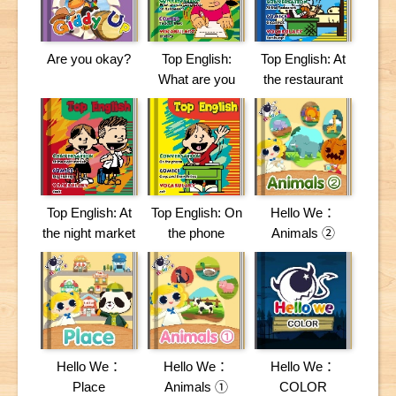
Are you okay?
Top English:
Top English: At
What are you
the restaurant
going to do on
Halloween?
Top English: At
Top English: On
Hello We：
the night market
the phone
Animals ②
Hello We：
Hello We：
Hello We：
Place
Animals ①
COLOR