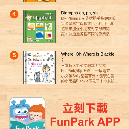
風，讓小朋友對課本裡的人物產
孩子對字母與單字的認知（letter
生親切感。 ● 多元化內容，學習
and early word recognition）
4
Digraphs ch, ph, sh
禮貌、自然發音法、數學、歌謠
My Phonics ● 先透過手指頭跟著
等小朋友應學的課程。 ● 創造力
筆順摹寫字母和塗色，利用手眼
和想像力可以讓學習英文變得更
協調來加強小朋友對字母的認
有趣，小朋友可以選擇自己喜歡
識。並透過各種不同的作業活
的角色做角色扮演來練習對話。
動，增加字母辨認和單字發音，
來幫助小朋友複習已學過的自然
發音字母。 ● 熟記字母發音之
5
Where, Oh Where is Blackie
後，開始學習字首子音，幫助單
字記憶。 ● 小朋友已經熟記字母
?
發音之後，開始學習字首子音群
日本超人氣英文繪本！授權
和複合子音，幫助單字記憶。 ●
FunPark獨家上架！ 一早醒來，
透過各種不同的作業活動，增加
小女孩Sally望著窗外，發現心愛
字母辨認和單字發音，來幫助小
的小黑貓Blackie不見了！小女孩
朋友複習已學過的自然發音字
鼓起勇氣，急匆匆地前往遠方的
母。
森林尋找，一路上遇見各式各樣
不同的動物，但找來找去，卻都
沒有看到小黑貓的身影，到底
Blackie去哪裡了呢？