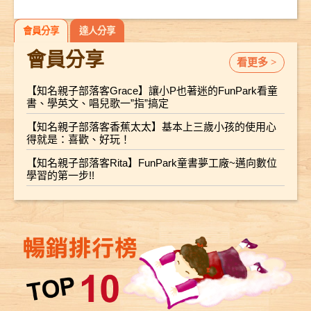
會員分享
達人分享
會員分享
看更多 >
【知名親子部落客Grace】讓小P也著迷的FunPark看童
書、學英文、唱兒歌一”指”搞定
【知名親子部落客香蕉太太】基本上三歲小孩的使用心
得就是：喜歡、好玩！
【知名親子部落客Rita】FunPark童書夢工廠~邁向數位
學習的第一步!!