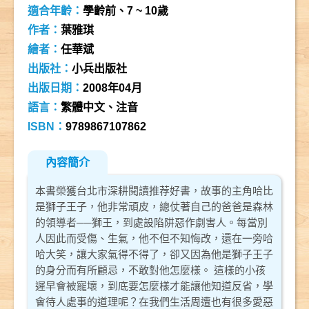
適合年齡：
學齡前、7 ~ 10歲
作者：
葉雅琪
繪者：
任華斌
出版社：
小兵出版社
出版日期：
2008年04月
語言：
繁體中文、注音
ISBN：
9789867107862
內容簡介
本書榮獲台北市深耕閱讀推荐好書，故事的主角哈比
是獅子王子，他非常頑皮，總仗著自己的爸爸是森林
的領導者──獅王，到處設陷阱惡作劇害人。每當別
人因此而受傷、生氣，他不但不知悔改，還在一旁哈
哈大笑，讓大家氣得不得了，卻又因為他是獅子王子
的身分而有所顧忌，不敢對他怎麼樣。 這樣的小孩
遲早會被寵壞，到底要怎麼樣才能讓他知道反省，學
會待人處事的道理呢？在我們生活周遭也有很多愛惡