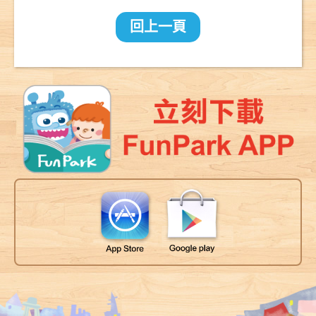
園？：一趟
2000公里的
回上一頁
長征