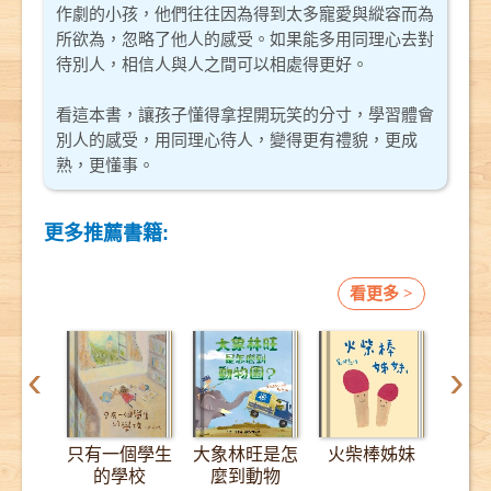
作劇的小孩，他們往往因為得到太多寵愛與縱容而為
所欲為，忽略了他人的感受。如果能多用同理心去對
待別人，相信人與人之間可以相處得更好。
看這本書，讓孩子懂得拿捏開玩笑的分寸，學習體會
別人的感受，用同理心待人，變得更有禮貌，更成
熟，更懂事。
更多推薦書籍:
看更多 >
‹
›
只有一個學生
大象林旺是怎
火柴棒姊妹
12
的學校
麼到動物