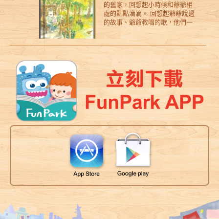
的舊家，回想起小時候和爺爺相
棒棒糖省下來在明天享用，也是
期待《小山羌與小樹葉》這本
的結局呢？
處的點點滴滴。 回想起爺爺說過
一項勇敢的掙扎！對一個大人來
書，能帶給那些，在長大旅程
的故事、爺爺教唱的歌，他們一
說，見義勇為當然值得表揚，但
中，不小心迷失方向、笨拙地承
起爬樹、盪鞦韆，過往的經歷美
忍著一個超級笑話不笑，而先把
受著生命中友情、親情及各種離
好又溫馨。在想念當中，莎莎也
正事辦完，也是勇氣一樁……
別；不知道怎麼面對這些傷口與
和自己的童年相遇，她好像陡然
失落的孩子們(大人們)，帶來更多
地長大了，慢慢體悟生命的呈現
的勇氣與撫慰。 ※ 「看完書後，
有多種的樣貌，而透過與親愛爺
發現這個版本歡樂溫馨多了，還
爺的悄悄話─吹樹葉笛子，重新與
外加可以認識幾種臺灣的野生動
逝去的爺爺連結情感。 一本充滿
物。」──科普作家張東君誠摯推
溫柔的文字與詩意的圖畫，展現
薦！
大自然的生命之門，也聆聽到最
自然的生命之歌。