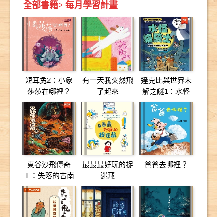
全部書籍
>
每月學習計畫
短耳兔2：小象
有一天我突然飛
達克比與世界未
莎莎在哪裡？
了起來
解之謎1：水怪
貓騎士：尼斯湖
水怪的疑案調查
東谷沙飛傳奇
最最最好玩的捉
爸爸去哪裡？
Ⅰ：失落的古南
迷藏
島