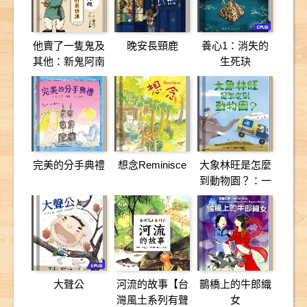
他賣了一隻鬼及
晚安長頸鹿
養心1：消失的
其他：新鬼阿南
生死玦
的進修課
完美的分手典禮
想念Reminisce
大象林旺是怎麼
到動物園？：一
趟2000公里的長
征
大聲公
河流的故事【台
鵲橋上的牛郎織
灣風土系列有聲
女