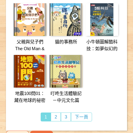
書】
父親與兒子們
貓的事務所
小牛頓圖解酷科
The Old Man &
技：如夢似幻的
His Sons
虛擬實境
地震100問01：
叮咚生活體驗記
藏在地球的祕密
－中元文化篇
Q1~Q9
1
2
3
下一頁