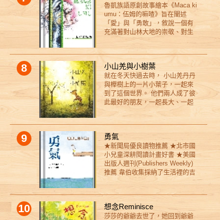
魯凱族語原創故事繪本《Maca ki
實在太邋遢了！爸爸沒辦法忍受
鹿」動物為題，看見隱藏在各角
umu：伍姆的嘛喳》旨在闡述
媽媽整晚開派對，音樂吵得讓他
落的孩子樣貌，與衍生出的海洋
「愛」與「勇敢」，敘說一個有
無法睡覺，而媽媽則埋怨爸爸從
生態、戰爭等議題。 2. 以自述式
充滿著對山林大地的崇敬、對生
來不好好修繕屋子，讓家裡看起
口吻敘寫故事，使故事角色如同
命的愛與包容、面對挫折的勇
來破破爛爛。他們不只是互相抱
親身陪伴於閱聽故事者身邊。 3.
敢、面對挑戰的無懼、部落族人
怨，甚至開始惡作劇來報復對方
插圖以大畫面電影場景描繪，以
間相互照應、且時時不忘祖靈與
——浴鹽裡加水泥粉、香腸裡塞
不同視角擴大場景的立體感。 4.
8
小山羌與小樹葉
我們相伴的故事。 26幅畫作構繪
煙火、衣服縮水……各種惡搞手
以溫柔敘寫戰爭，感染孩子以同
就在冬天快過去時， 小山羌丹丹
本故事以魯凱族語為主體、中文
段層出不窮，鬧得不可開交！隨
理之心打開世界的門。 5. 本書關
與櫸樹上的一片小葉子，一起來
共同呈現故事，期待能夠透過繪
著戰爭升級，他們的臉也變得一
鍵字：晚安、長頸鹿、陪伴、勇
到了這個世界。 他們兩人成了彼
本，讓不同年齡、不同族群的朋
天比一天更醜，彷彿外表也反映
氣、垃圾污染、小王子、門、戰
此最好的朋友，一起長大、一起
友們，看見並重新認識我們的土
了他們內心的敵意。 眼看著
爭。
傾吐分享所有的心事。 當然，也
地，以及過去先人原始而質樸的
家裡的戰爭越演越烈，小迪和拉
一同歷經了春雨、夏陽，接著，
靈魂。
拉開始擔心起來——難道這一切
是秋季……。 ------------------------
是他們的錯嗎？如果爸媽像孩子
9
勇氣
這是個與失去有關的故事，以台
一樣幼稚，那該由誰來解決這場
★新聞局優良讀物推薦 ★北市國
灣特有種為主要故事角色，以島
家庭混戰呢？經過深思熟慮，他
小兒童深耕閱讀計畫好書 ★美國
上特有的春夏秋冬及闊葉林作為
們想到了一個大膽的計畫——為
出版人週刊(Publishers Weekly)
時光流轉的故事場景。一隻小山
爸爸媽媽舉辦一場「分手典
推薦 韋伯收集採納了生活裡的吉
羌與一片葉子一起誕生，卻註定
禮」！既然兩個人這麼合不來，
光片羽，提醒讀者生活在周遭的
以不同速度長大，逐步拉開了成
那就乾脆幫他們正式「拆夥」，
人是如何勇敢，同時我們也需要
長的距離，直到兩人面臨到必須
各過各的日子，或許大家都能變
源源不絕的勇氣來面對生活裡的
道別的時刻。 孩子們總是憧憬著
得更快樂！ 於是，一項充滿
10
想念Reminisce
下一刻。對一個孩子來說，要學
快快長大，卻也慢慢意識到，長
創意與幽默的計畫即將展開，這
莎莎的爺爺去世了，她回到爺爺
跳水是個大工程，但把多的一根
大是趟不斷經歷失去的單行道。
場奇特的典禮，究竟會帶來怎樣