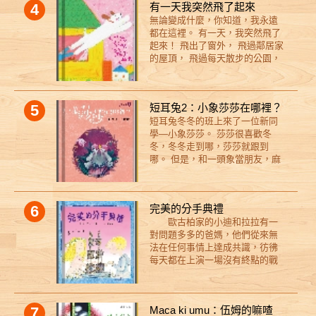
4
有一天我突然飛了起來
鹿， 比你見過的任何大樓都還要
中，卡特琳娜致力於探討孫輩和
時候，究竟會如何度過這一天
無論變成什麼，你知道，我永遠
高。 孩子們都叫他：「晚安長頸
祖父母之間的親密關係。 故事中
呢？
都在這裡。 有一天，我突然飛了
鹿。」 深夜 12 點， 城市變得好
無論是歡笑的淚水還是感動的淚
起來！ 飛出了窗外， 飛過鄰居家
安靜。 月亮高掛夜空， 他準備開
水， 有一點是確定的──你的眼睛
的屋頂， 飛過每天散步的公園，
始大冒險。 邀請你，一起來歷
絕對不會是乾的！
突然，我聽見了你的聲音…… ★
險！ ◎「晚安」，是全世界最美
插畫家Minghan H.的作品的第一
的祝福，也是希望的力量。 雖然
本繪本創作。 Minghan H.用輕盈
只是簡短的兩個字，卻像夜晚的
5
短耳兔2：小象莎莎在哪裡？
的文字、鮮明的色彩，傳遞了溫
星星一樣， 潛藏著的心意，閃閃
短耳兔冬冬的班上來了一位新同
暖與幸福的感覺，表現出了小狗
發亮。 一天的關心與對明天的祝
學—小象莎莎。 莎莎很喜歡冬
與主人最真摯的情感。這是
福，簡單而實在。 ◎ 陪伴與同
冬，冬冬走到哪，莎莎就跟到
Minghan H.自己與家中狗兒的故
理，讓彼此能學習勇敢，朝未知
哪。 但是，和一頭象當朋友，麻
事，也是世界上的寵物狗與主人
的地方前進。 第一次出發的焦慮
煩也不少， 像是玩躲貓貓時總是
共同擁有的生命故事。 ★ 獻給生
擔心、生病的難受、被擊倒沈沒
最先被發現， 玩翹翹板時總是被
命中曾經有寵物陪伴的每一個
的轉念， 還有面對死亡與戰爭的
彈飛， 久了，冬冬覺得有點煩有
你。 飛起來的不只是想像力，開
無能為力……， 晚安長頸鹿都會
6
完美的分手典禮
點累。 有天，大家一起去騎腳踏
啟的是一場生命旅程的冒險與無
想辦法來到你身邊，陪著你， 一
歐古柏家的小迪和拉拉有一
車， 冬冬突然想到一個甩開莎莎
可取代的記憶，也是最深情的告
起面對種種的改變、不安與遺
對問題多多的爸媽，他們從來無
的辦法……
白與無所不在的陪伴。 如果相處
憾。 ◎ 挖掘心所嚮往的世界樣
法在任何事情上達成共識，彷彿
的時光是一段美好的旅程，那麼
貌，打開那扇愛的門。 晚安長頸
每天都在上演一場沒有終點的戰
分離的時刻到來時，讓我們帶著
鹿的心裡究竟怎麼樣的世界？ 當
爭！ 爸爸不喜歡媽媽把衣服
這些美好的記憶，我們也總是知
小星星項鍊發出亮光，化身為精
晾在外面，覺得那樣讓房子看起
道在哪裡可以找到彼此。
靈，拿著鑰匙出現時， 你期待那
來像個市場；媽媽則對爸爸的泥
扇未知的門通往哪個地方？ 本書
7
Maca ki umu：伍姆的嘛喳
巴摔角姐妹感到厭惡，認為他們
特色 1. 以孩子們最喜愛的「長頸