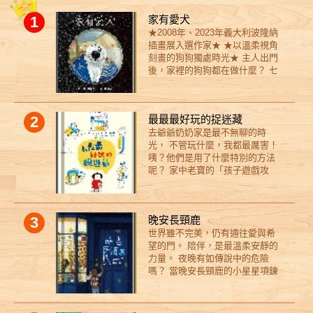
1
家有愛犬
★2008年、2023年義大利波隆納
插畫展入選作家★ ★以溫柔視角
刻畫的狗狗獨處時光★ 主人出門
後，家裡的狗狗都在做什麼？ 七
隻狗狗、七種個性、七種日常風
景， 真實的模樣，就是值得被愛
的理由。 當金黃色的太陽從建築
2
最最最好玩的捉迷藏
物之間探出頭來，新的一天開始
去爺爺奶奶家是最不無聊的時
了。 一樓的珍島犬「珍島」站在
光， 不管玩什麼，我都最厲害！
玄關前，乖乖的守著家； 二樓的
咦？他們是用了什麼特別的方法
英國指示犬「雷歐」忙著尋找昨
呢？ 家中老寶的「孩子遊戲攻
天沒啃完的骨頭； 邊境牧羊犬
略」 一段祖孫的親密故事， 帶你
「閃電」則思考著今天要玩些什
拉近與孩子的距離！ 爺爺和奶奶
麼； 三樓的貴賓「可可」因為年
在玩捉迷藏的時候，似乎有點不
紀大了，連下床都顯得吃力； 黃
3
晚安長頸鹿
拿手。 即使他們很努力了， 奶奶
金獵犬「餅乾」似乎覺得早餐吃
世界雖不完美，仍有通往愛與希
一樣是最最最不會躲藏的人， 爺
不夠，四處嗅著找食物； 住在頂
望的門。 陪伴，是最溫柔安靜的
爺也是最最最不會說謊的人。 還
樓的米克斯「奉柱」，主人一出
力量。 夜晚有如傳說中的危險
是，是因為他們的孫女（就是我
門就咬起盆栽闖禍； 而不久前才
嗎？ 當晚安長頸鹿的小星星項鍊
啦）是世界上最最最會玩捉迷藏
被收養的小獵犬「喬莉」，看來
發光時， 他將帶給你滿滿一籮筐
的人？ 總之有一件事是可以確定
仍對新家感到陌生。 各自以不同
的溫暖， 以及一段奇幻、不可思
的──去爺爺奶奶家永遠不會無
方式度過時間的「夢想成真公
議的旅程！ 這是一隻特別的長頸
聊！ 123我來了！ 在這本圖畫書
寓」寵物犬們， 在主人不在家的