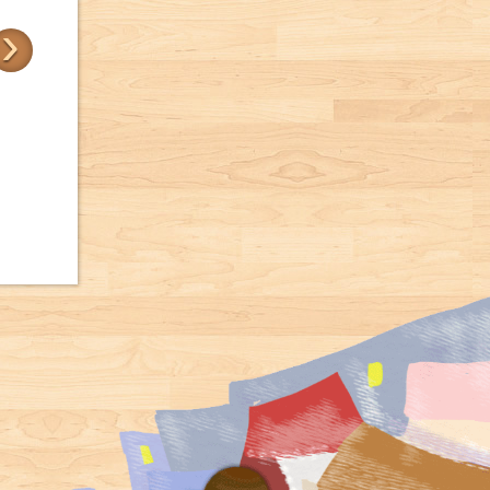
›
帶我去散步
三位樹朋友
卡