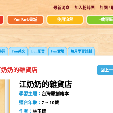
最新消息
加入粉絲團
訂閱 /
FunPark書城
使用流程
下載專區
詩詞
Fun英文
Fun影音
Fun實境
每月學習計劃
江奶奶的雜貨店
回上一
江奶奶的雜貨店
學習主題：
台灣原創繪本
適合年齡：
7 ~ 10歲
作者：
林玉瑋