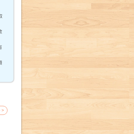
取
歡
有
領
 >