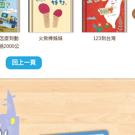
怎麼到動
火柴棒姊妹
123到台灣
2000公
長征
回上一頁