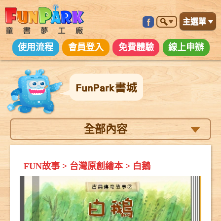
主選單
使用流程
會員登入
免費體驗
線上申辦
全部內容
FUN故事
>
台灣原創繪本
>
白鵝