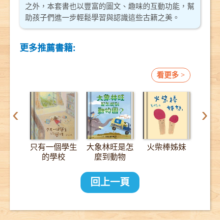
之外，本套書也以豐富的圖文、趣味的互動功能，幫
助孩子們進一步輕鬆學習與認識這些古籍之美。
更多推薦書籍:
看更多 >
‹
›
只有一個學生
大象林旺是怎
火柴棒姊妹
12
的學校
麼到動物
園？：一趟
2000公里的
回上一頁
長征