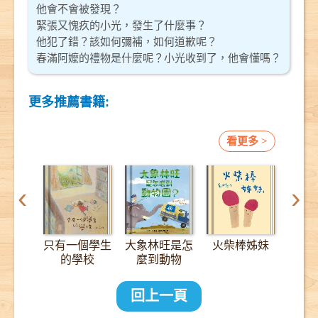
他會不會被發現？
緊張又愧疚的小光，發生了什麼事？
他犯了錯？該如何彌補，如何道歉呢？
春滿阿嬤的禮物是什麼呢？小光收到了，他會懂嗎？
更多推薦書籍:
看更多 >
‹
›
只有一個學生
大象林旺是怎
火柴棒姊妹
12
的學校
麼到動物
園？：一趟
2000公里的
回上一頁
長征