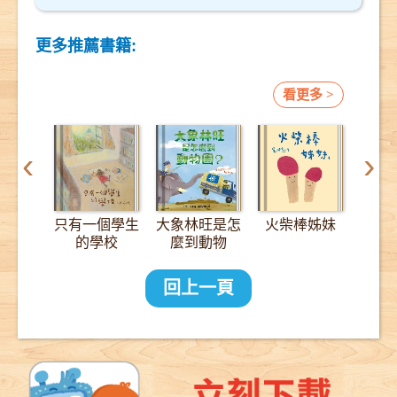
更多推薦書籍:
看更多 >
‹
›
只有一個學生
大象林旺是怎
火柴棒姊妹
12
的學校
麼到動物
園？：一趟
2000公里的
回上一頁
長征