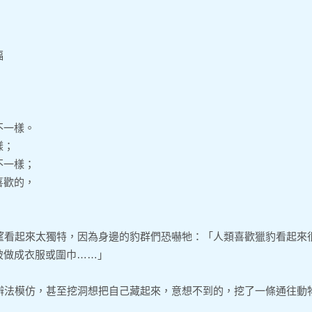
福
不一樣。
樣；
不一樣；
喜歡的，
望看起來太獨特，因為身邊的豹群們恐嚇牠：「人類喜歡獵豹看起來
被做成衣服或圍巾……」
辦法模仿，甚至挖洞想把自己藏起來，意想不到的，挖了一條通往動