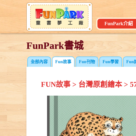
FunPark介紹
FunPark書城
FunPark書城
全部內容
Fun故事
Fun刊物
Fun學習
Fun
FUN故事
>
台灣原創繪本
>
5