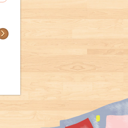
›
帶我去散步
三位樹朋友
卡