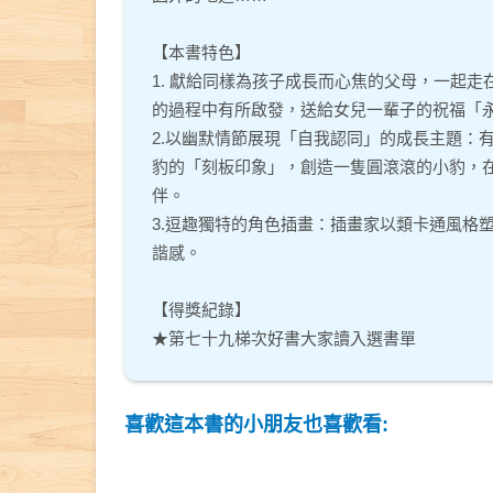
【本書特色】
1. 獻給同樣為孩子成長而心焦的父母，一起
的過程中有所啟發，送給女兒一輩子的祝福「
2.以幽默情節展現「自我認同」的成長主題：
豹的「刻板印象」，創造一隻圓滾滾的小豹，
伴。
3.逗趣獨特的角色插畫：插畫家以類卡通風格
諧感。
【得獎紀錄】
★第七十九梯次好書大家讀入選書單
喜歡這本書的小朋友也喜歡看: