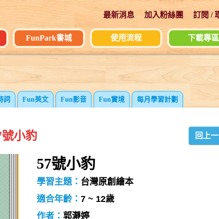
最新消息
加入粉絲團
訂閱 /
FunPark書城
使用流程
下載專區
詩詞
Fun英文
Fun影音
Fun實境
每月學習計劃
7號小豹
回上一
57號小豹
學習主題：
台灣原創繪本
適合年齡：
7 ~ 12歲
作者：
郭瀞婷