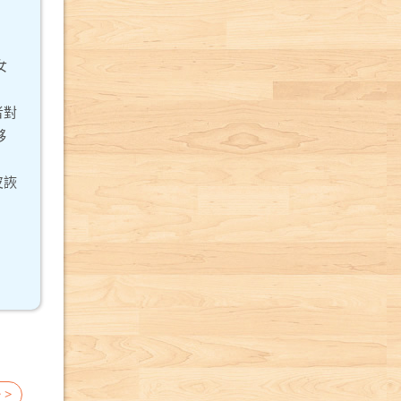
女
者對
夥
皮詼
 >