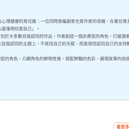
走在心理健康的育兒路：一位同時是編劇家也是作家的母親，在養兒育
永遠懂得欣賞自己」。
有別於大多數自我認同的作品，作者創造一個非典型的角色，打破讀
在自我認同的主題上，不是找自己的天賦，而是尋找認同自己的支持
塑造的角色，凸顯角色的鮮明性格，搭配鮮豔的色彩，展現故事的俏
看更多