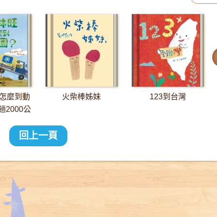
怎麼到動
火柴棒姊妹
123到台灣
2000公
長征
回上一頁