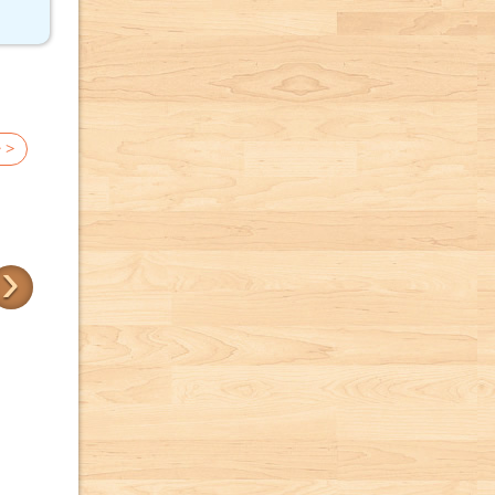
 >
›
帶我去散步
三位樹朋友
卡