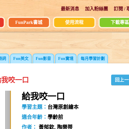
最新消息
加入粉絲團
訂閱 /
FunPark書城
使用流程
下載專區
詩詞
Fun英文
Fun影音
Fun實境
每月學習計劃
給我咬一口
回上一
給我咬一口
學習主題：
台灣原創繪本
適合年齡：
學齡前
作者：
黃郁欽, 陶樂蒂