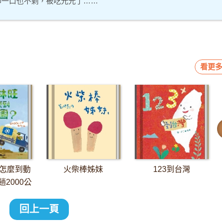
了卻一口也不剩，被吃光光了……
看更多
怎麼到動
火柴棒姊妹
123到台灣
2000公
長征
回上一頁