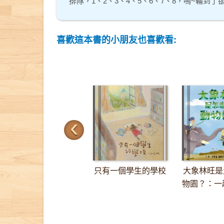
排隊，1、2、3、4、5、6、7、8，嗚~輪到
喜歡這本書的小朋友也喜歡看:
‹
只有一個學生的學校
大象林旺是
物園？：一趟
里的