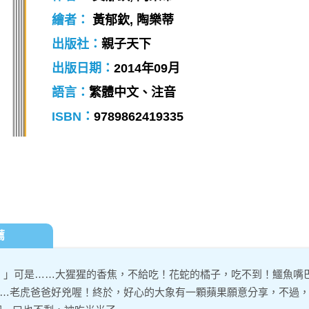
繪者：
黃郁欽, 陶樂蒂
出版社：
親子天下
出版日期：
2014年09月
語言：
繁體中文、注音
ISBN：
9789862419335
薦
！」可是……大猩猩的香焦，不給吃！花蛇的橘子，吃不到！鱷魚嘴
……老虎爸爸好兇喔！終於，好心的大象有一顆蘋果願意分享，不過