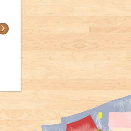
›
帶我去散步
三位樹朋友
卡