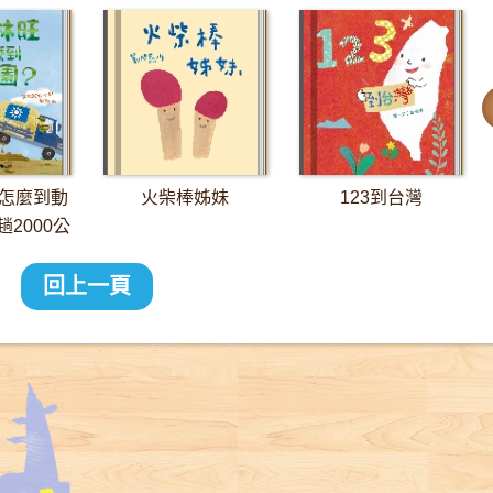
怎麼到動
火柴棒姊妹
123到台灣
2000公
長征
回上一頁