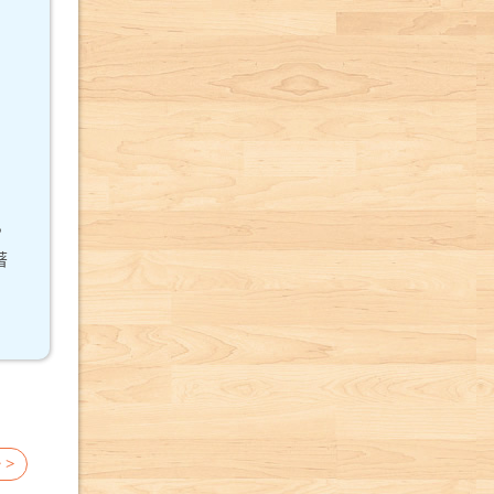
，
著
 >