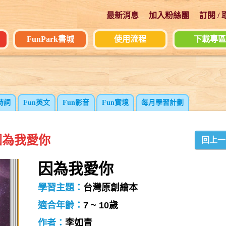
最新消息
加入粉絲團
訂閱 /
FunPark書城
使用流程
下載專區
詩詞
Fun英文
Fun影音
Fun實境
每月學習計劃
因為我愛你
回上一
因為我愛你
學習主題：
台灣原創繪本
適合年齡：
7 ~ 10歲
作者：
李如青