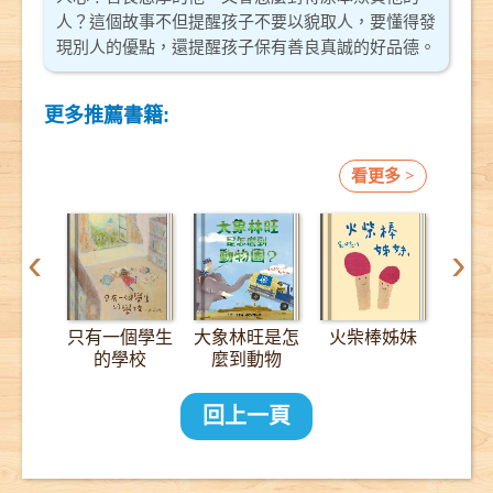
人？這個故事不但提醒孩子不要以貌取人，要懂得發
現別人的優點，還提醒孩子保有善良真誠的好品德。
更多推薦書籍:
看更多 >
‹
›
只有一個學生
大象林旺是怎
火柴棒姊妹
12
的學校
麼到動物
園？：一趟
2000公里的
回上一頁
長征