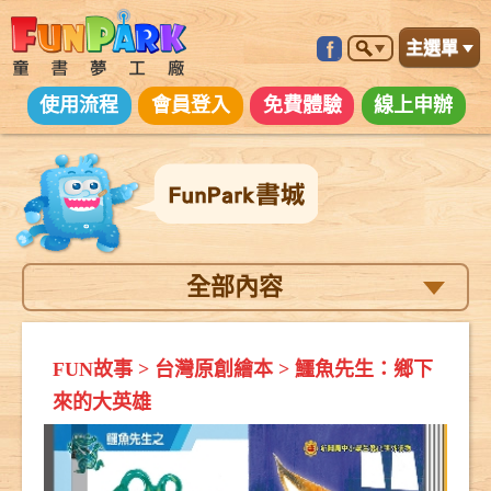
主選單
使用流程
會員登入
免費體驗
線上申辦
全部內容
FUN故事
>
台灣原創繪本
>
鱷魚先生：鄉下
來的大英雄