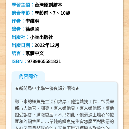
學習主題：
台灣原創繪本
適合年齡：
學齡前、7 ~ 10歲
作者：
李維明
繪者：
徐建國
出版社：
小兵出版社
出版日期：
2022年12月
語言：
繁體中文
ISBN：
9789865581831
內容簡介
★新聞局中小學生優良課外讀物★
鄉下來的鱷魚先生溫和敦厚，他進城找工作，卻受盡
都市人嫌棄、嘲笑，有人嫌他臭，有人嫌他髒，讓他
飽受誤會，滿腹委屈。不只如此，他還遇上壞心的搶
匪和詐騙集團……單純的鱷魚先生會怎麼面對險惡的
人心？善良憨厚的他，又會怎麼對待原本欺負他的