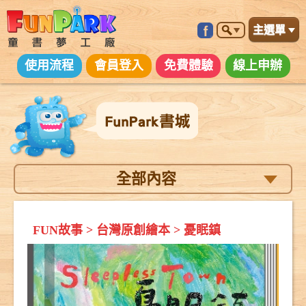
主選單
使用流程
會員登入
免費體驗
線上申辦
全部內容
FUN故事
>
台灣原創繪本
>
憂眠鎮