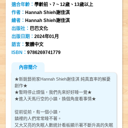
適合年齡：
學齡前、7 ~ 12歲、13歲以上
作者：
Hannah Shieh謝佳淇
繪者：
Hannah Shieh謝佳淇
出版社：
巴巴文化
出版日期：
2024年01月
語言：
繁體中文
ISBN：
9786269741779
內容簡介
★新銳藝術家Hannah Shieh謝佳淇 純真直率的解憂
創作★
★暫時停止煩惱，我們先來好好睡一覺★
★進入天馬行空的小鎮，換個角度看事情★
從前從前，有一個小鎮，
鎮裡的人們常常睡不著。
又大又亮的失眠人數統計看板顯示著不斷升高的失眠