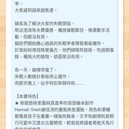
率，
大家感到越來越焦慮。
鎮長為了解決大家的失眠煩惱，
祭出泡澡免水費優惠、播放催眠節目、推廣數羊活
動，但都沒有用。
鎮民們開始擔心過高的失眠率會導致看板爆炸，
於是紛紛尋找睡覺偏方，他們綁睡死娃娃、吃過期蛋
糕、種高大的植物，卻還是沒有用。
有一天，鎮裡停電了，
失眠人數統計看板停止運作，
而那天晚上，似乎特別寧靜祥和……
【本書特色】
★ 新銳藝術家最純真直率的首部繪本創作
Hannah Shieh謝佳淇的畫風奔放灑脫，用色和筆觸
都像是孩子在畫畫一樣無拘無束，文字和劇情則是輕
巧可愛中又揉合古靈精怪，輕易就將讀者帶進天馬行