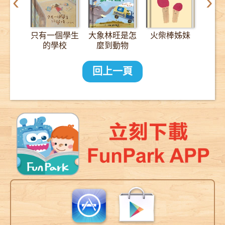
‹
›
只有一個學生
大象林旺是怎
火柴棒姊妹
12
的學校
麼到動物
園？：一趟
2000公里的
回上一頁
長征