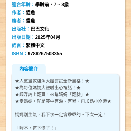
適合年齡：
學齡前、7 ~ 8歲
作者：
貓魚
繪者：
貓魚
出版社：
巴巴文化
出版日期：
2025年04月
語言：
繁體中文
ISBN：
9786267503355
內容簡介
★人氣畫家貓魚大膽嘗試全新風格！★
★為每位媽媽大聲喊出心裡話！★
★超浮誇上翻頁，來幫媽媽「翻臉」★
★當媽媽，就是笑中有淚、有累、再加點小崩潰★
媽媽別生氣，我下次一定會乖乖的。下次一定！
「喔不，這下慘了！」