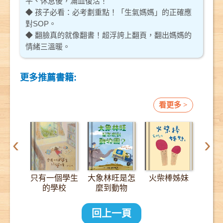
平、休息後，滿血復活！
◆ 孩子必看：必考劃重點！「生氣媽媽」的正確應
對SOP。
◆ 翻臉真的就像翻書！超浮誇上翻頁，翻出媽媽的
情緒三溫暖。
更多推薦書籍:
看更多 >
‹
›
只有一個學生
大象林旺是怎
火柴棒姊妹
12
的學校
麼到動物
園？：一趟
2000公里的
回上一頁
長征