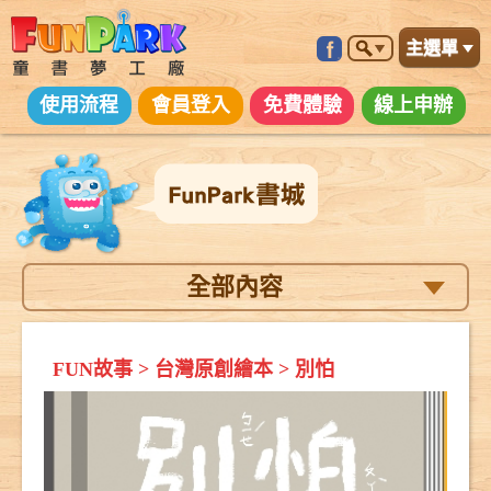
主選單
使用流程
會員登入
免費體驗
線上申辦
全部內容
FUN故事
>
台灣原創繪本
>
別怕