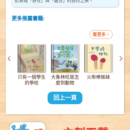
紅表現「野性」與「感性」的自然之美。
更多推薦書籍:
看更多 >
‹
›
只有一個學生
大象林旺是怎
火柴棒姊妹
12
的學校
麼到動物
園？：一趟
2000公里的
回上一頁
長征