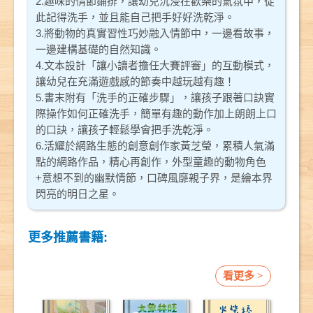
2.趣味的情節鋪排，讓幼兒沉浸在歡樂的氣氛中，從
此記得洗手，並且能自己把手好好洗乾淨。
3.將動物的真實習性巧妙融入情節中，一邊看故事，
一邊建構基礎的自然知識。
4.文本設計「讓小讀者擔任大賽評審」的互動模式，
讓幼兒在充滿遊戲感的節奏中越玩越有趣！
5.書末附有「洗手的正確步驟」，讓孩子跟著口訣實
際操作如何正確洗手，簡單有趣的動作加上朗朗上口
的口訣，讓孩子輕鬆學會把手洗乾淨。
6.活耀於網路生態的創意創作家黃芝瑩，累積人氣滿
點的網路作品，精心再創作，外型童趣的動物角色
+意想不到的幽默情節，口碑風靡親子界，是繪本界
閃亮的明日之星。
更多推薦書籍:
看更多 >