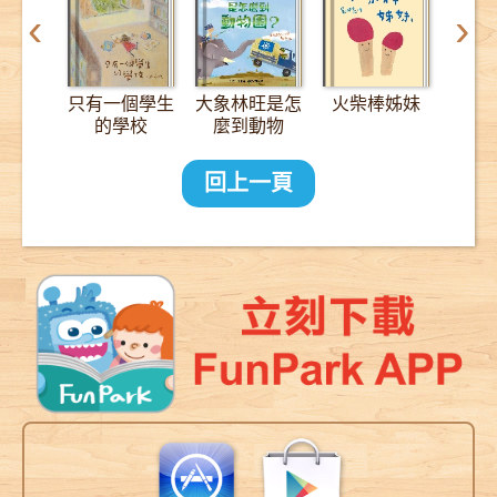
‹
›
只有一個學生
大象林旺是怎
火柴棒姊妹
12
的學校
麼到動物
園？：一趟
2000公里的
回上一頁
長征