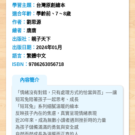
學習主題：
台灣原創繪本
適合年齡：
學齡前、7 ~ 8歲
作者：
劉思源
繪者：
唐唐
出版社：
親子天下
出版日期：
2024年01月
語言：
繁體中文
ISBN：
9786263056718
內容簡介
「情緒沒有對錯，只有處理方式的恰當與否」──讓
短耳兔陪著孩子一起思考、成長
「短耳兔」系列細膩溫暖的繪本
反映孩子內在的焦慮，真實呈現情緒表現
近20年來，成為無數小讀者遇到挫折時的力量
為孩子儲備滿滿的勇氣與安全感
自然而然成長為溫暖而正直的人