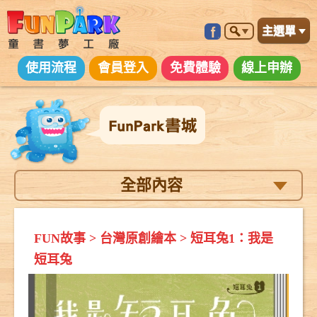
主選單
使用流程
會員登入
免費體驗
線上申辦
全部內容
FUN故事
>
台灣原創繪本
>
短耳兔1：我是
短耳兔