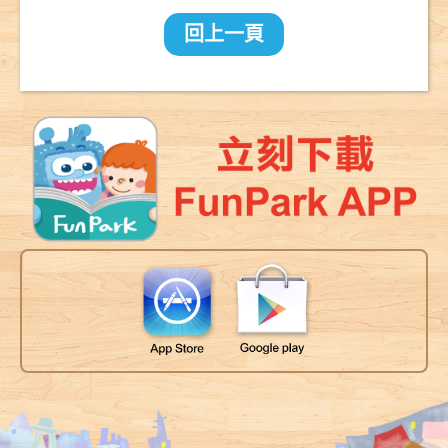
園？：一趟
2000公里的
回上一頁
長征