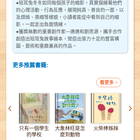
●短耳兔冬冬如同每個孩子的縮影，真實描繪著他們
的心理活動、行為反應，展現純真、善良的一面，以
及煩燥、畏縮等樣貌，小讀者能從中看到自己的縮
影，一起走出負面情緒。
●獲獎無數的童書創作家—唐唐和劉思源，攜手合作
創造出短耳兔故事繪本，營造出張力十足的豐富構
圖、藝術和童趣兼具的作品。
更多推薦書籍:
看更多 >
‹
›
只有一個學生
大象林旺是怎
火柴棒姊妹
12
的學校
麼到動物