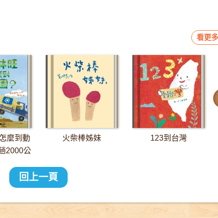
看更多
怎麼到動
火柴棒姊妹
123到台灣
2000公
長征
回上一頁