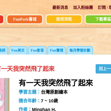
最新消息
加入粉絲團
訂閱 /
FunPark書城
使用流程
下載專區
詩詞
Fun英文
Fun影音
Fun實境
每月學習計劃
有一天我突然飛了起來
回上一
有一天我突然飛了起來
學習主題：
台灣原創繪本
適合年齡：
7 ~ 10歲
作者：
Minghan H.