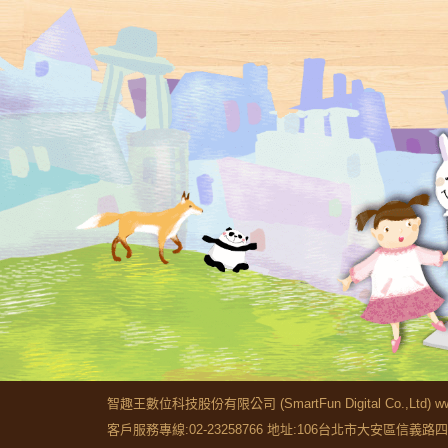
智趣王數位科技股份有限公司 (SmartFun Digital Co.,Ltd) www
客戶服務專線:02-23258766 地址:106台北市大安區信義路