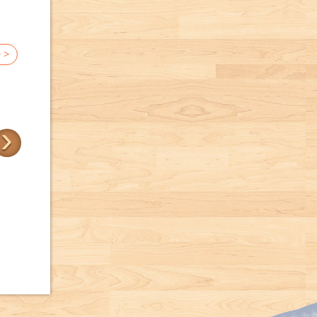
 >
›
帶我去散步
三位樹朋友
卡