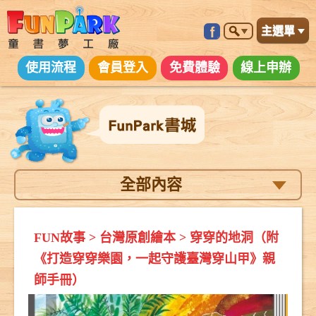
主選單
使用流程
會員登入
免費體驗
線上申辦
全部內容
FUN故事
>
台灣原創繪本
>
穿穿的地洞（附
《打造穿穿樂園，一起守護臺灣穿山甲》親
師手冊）