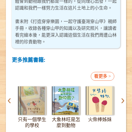
體會到動物跟我們都是一樣的。從同理心出發，一起
認識和我們一樣努力生活在這片土地上的小生命。
書末附《打造穿穿樂園，一起守護臺灣穿山甲》親師
手冊，收錄各種穿山甲的知識以及研究照片，讓讀者
看完繪本後，能更深入認識這個生活在我們周遭山林
裡的珍貴動物。
更多推薦書籍:
看更多 >
‹
›
只有一個學生
大象林旺是怎
火柴棒姊妹
12
的學校
麼到動物
園？：一趟