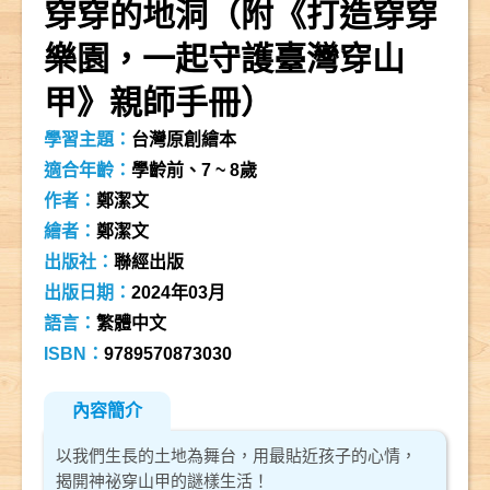
穿穿的地洞（附《打造穿穿
樂園，一起守護臺灣穿山
甲》親師手冊）
學習主題：
台灣原創繪本
適合年齡：
學齡前、7 ~ 8歲
作者：
鄭潔文
繪者：
鄭潔文
出版社：
聯經出版
出版日期：
2024年03月
語言：
繁體中文
ISBN：
9789570873030
內容簡介
以我們生長的土地為舞台，用最貼近孩子的心情，
揭開神祕穿山甲的謎樣生活！